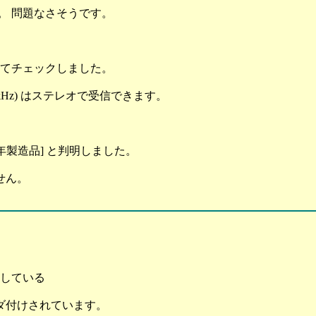
ます。 問題なさそうです。
てチェックしました。
kHz) はステレオで受信できます。
997年製造品] と判明しました。
せん。
ックしている
ダ付けされています。