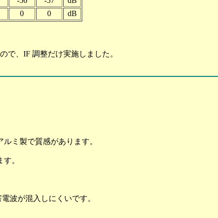
-56
-57
dB
0
0
dB
たので、IF 調整だけ実施しました。
アルミ製で質感があります。
ます。
妨害電波が混入しにくいです。