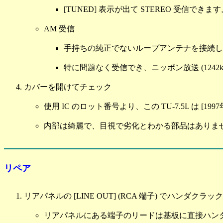
[TUNED] 表示が出て STEREO 受信でき
AM 受信
手持ちの純正でないループアンテナを接続し
特に問題なく受信でき、ニッポン放送 (1242
カバーを開けてチェック
使用 IC のロット番号より、この TU-7.5L は [1
内部は綺麗で、目視で劣化とわかる部品はありま
リペア
リアパネルの [LINE OUT] (RCA 端子) でハンダクラ
リアパネルにある端子のリードは基板に直接ハン