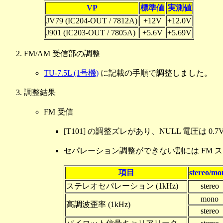
VP
標準値
実測値
JV79 (IC204-OUT / 7812A)
+12V
+12.0V
J901 (IC203-OUT / 7805A)
+5.6V
+5.69V
FM/AM 受信部の調整
TU-7.5L (1号機)
に記載の手順で調整しました。
調整結果
FM 受信
[T101] の調整ズレがあり、NULL 電圧は
セパレーション調整ができない割には FM 
項目
stereo/mo
ステレオセパレーション (1kHz)
stereo
mono
高調波歪率 (1kHz)
stereo