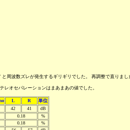
 0.7V と周波数ズレが発生するギリギリでした。 再調整で直りま
ステレオセパレーションはまあまあの値でした。
no
L
R
単位
42
41
dB
0.18
%
0.18
%