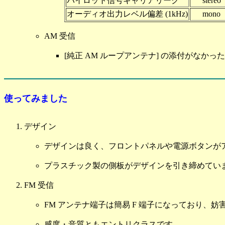
パイロット信号キャリアリーク
stereo
オーディオ出力レベル偏差 (1kHz)
mono
AM 受信
[純正 AM ループアンテナ] の添付がなかっ
使ってみました
デザイン
デザインは良く、フロントパネルや電源ボタンが
プラスチック製の側板がデザインを引き締めてい
FM 受信
FM アンテナ端子は簡易 F 端子になっており、
感度・音質ともエントリクラスです。