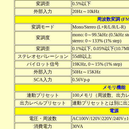
変調歪
0.5%以下
外部入力
20Hz～10kHz
周波数変調 (FM
変調モード
Mono/Stereo (L+R/L/R/L-R)
mono: 0～99.5kHz (0.5kHz st
変調度
stereo: 0～133% (1% step)
変調歪
0.1%以下, 0.05%以下(10.7M
ステレオセパレーション
55dB以上
パイロット信号
19KHz, 0～15% (1% step)
外部入力
50Hz～15KHz
SCA入力
0.56Vp-p
メモリ機能
連動プリセット
100メモリ（周波数、出力
出力レベルプリセット
連動プリセットとは別に出
電源
電圧・周波数
AC100V/120V/220V/240V±1
消費電力
30VA