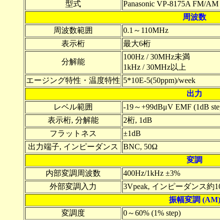
型式
Panasonic VP-8175A FM/AM St
周波数
周波数範囲
0.1～110MHz
表示桁
最大6桁
100Hz / 30MHz未満
分解能
1kHz / 30MHz以上
エージング特性・温度特性
5*10E-5(50ppm)/week
出力
レベル範囲
-19～+99dBμV EMF (1dB ste
表示桁, 分解能
2桁, 1dB
フラットネス
±1dB
出力端子, インピーダンス
BNC, 50Ω
変調
内部変調周波数
400Hz/1kHz ±3%
外部変調入力
3Vpeak, インピーダンス約1
振幅変調 (AM
変調度
0～60% (1% step)