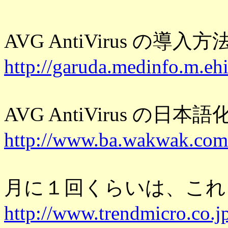
AVG AntiVirus の導入方
http://garuda.medinfo.m.eh
AVG AntiVirus の日本語
http://www.ba.wakwak.com/
月に１回くらいは、これ
http://www.trendmicro.co.jp