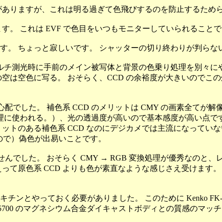
がありますが、これは明る過ぎて色飛びするのを防止するため
す。 これは EVF で色目をいつもモニターしていられるこ
す。 ちょっと寂しいです。 シャッターの切り終わりが判らな
マルチ測光時に手前のメイン被写体と背景の色乗り処理を別々に
は空色に写る。 おそらく、CCD の余裕度が大きいのでこの処
配でした。 補色系 CCD のメリットは CMY の画素全てが
像度処理に使われる。）、光の透過度が高いので基本感度が高い点です
ットのある補色系 CCD なのにデジカメでは主流になっていな
ので）偽色が出易いことです。
んでした。 おそらく CMY → RGB 変換処理が優秀なのと
って原色系 CCD よりも色が素直なような感じさえ受けます。 
ンとやっておく必要がありました。 このために Kenko FK
E5700 のマグネシウム合金ダイキャストボディとの質感のマ