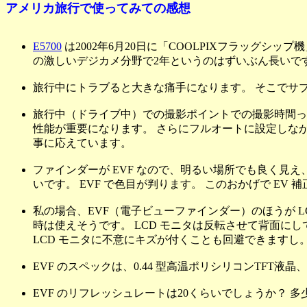
アメリカ旅行で使ってみての感想
E5700
は2002年6月20日に「COOLPIXフラッグシ
の激しいデジカメ分野で2年というのはずいぶん長いで
旅行中にトラブると大きな痛手になります。 そこでサブ機に 
旅行中（ドライブ中）での撮影ポイントでの撮影時間っ
性能が重要になります。 さらにフルオートに設定しなが
事に応えています。
ファインダーが EVF なので、明るい場所でも良く見え
いです。 EVF で色目が判ります。 このおかげで EV 
私の場合、EVF（電子ビューファインダー）のほうが L
時は使えそうです。 LCD モニタは反転させて背面にし
LCD モニタに不意にキズが付くことも回避できますし
EVF のスペックは、0.44 型高温ポリシリコンTFT液
EVF のリフレッシュレートは20くらいでしょうか？