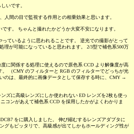
らしいです。
とで、人間の目で監視する作用との相乗効果と思います。
いです。 ちゃんと撮れたかどうか大変不安になります。
やっているように思われることです。 逆光での撮影がとって
理が可能になっていると思われます。 2/3型で補色系500万
解像度に関係する処理に使えるので原色系 CCD より解像度が高
。 （CMY のフィルターと RGB のフィルターでどっちが光
いのは、最終的に画像データとして保存する時に、CMY →
、レンズに高級レンズにしか使われない ED レンズを2枚も使っ
ニコンがあえて補色系 CCD を採用したかがよくわかりま
-DCB7 をに購入しました。 伸び縮むするレンズアダプタに
ッチングもピッタリで、高級感が出てしかもホールディング性が