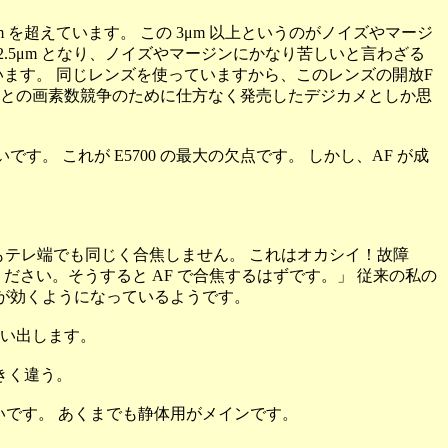
μm を超えています。 この 3μm 以上というのがノイズやマージ
 2.5μm となり、ノイズやマージンにかなり苦しいと言わざる
 となっています。 同じレンズを使っていますから、このレンズの開放F
、他社との画素数競争のために仕方なく発売したデジカメとしか思
。 これが E5700 の最大の欠点です。 しかし、AF が成
でもテレ端でも同じく合焦しません。 これはオカシイ！故障
さい。そうすると AF で合焦するはずです。」 従来の私の
クロが効くようになっているようです。
い出します。
きく違う。
弱いです。 あくまでも静体用がメインです。