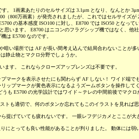
です。 1画素あたりのセルサイズは 3.1μm となり、なんとか 3
E8700（800万画素）が発売されましたが、これではセルサイズが
00 の基本感度 ISO100 に対し、E8700 では ISO50
いと思います。 E8700 はニコンのフラグシップ機ではなく
 E5700 なのです。
暗い場所では AF が長い間考え込んで結局合わないことが多いです
分野は静止物とマクロ分野でしょうか。
合います。 これならクローズアップレンズは不要です。
プマークを表示させたにも関わらず AF しない！ ワイド端
リップマークが黄色表示になるようズームボタンを操作してくだ
 どうも E5700 の光学設計ではワイド～テレの中間前後でマ
ストも適切で、何のボタンか忘れてもこのイラストを見れば思
首から提げていても疲れないです。 一眼レフデジカメとここが大
切り取りにとっても良い性能があることが判りました。 動体には