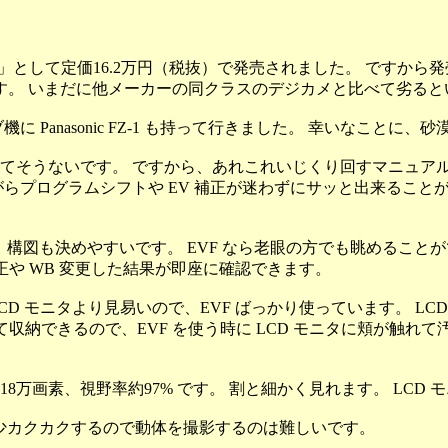
ップ機」として定価16.2万円（税抜）で発売されました。 です
す。 いまだに他メーカーの同クラスのデジカメと比べて劣ると
Panasonic FZ-1 も持って行きました。 幸いなことに
てそうないです。 ですから、あれこれいじくり回すマニュア
らプログラムシフトや EV 補正が迷わずにサッと出来ること
、構図も決めやすいです。 EVF なら老眼の方でも眺めることが
補正や WB 変更した結果が即座に確認できます。
CD モニタより見易いので、EVF ばっかり使っています。 L
て収納できるので、EVF を使う時に LCD モニタに頬が触
。
晶、18万画素、視野率約97% です。 割と細かく見れます。 LCD
 多少カクカクするので動体を撮影するのは難しいです。