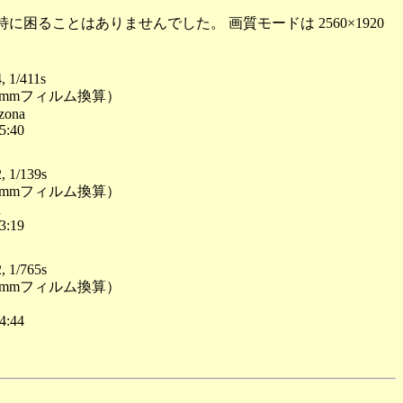
に困ることはありませんでした。 画質モードは 2560×1920
, 1/411s
(35mmフィルム換算）
izona
5:40
, 1/139s
(35mmフィルム換算）
n
3:19
, 1/765s
(35mmフィルム換算）
4:44