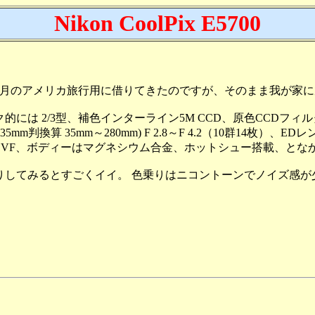
Nikon CoolPix E5700
4年6月のアメリカ旅行用に借りてきたのですが、そのまま我が家
的には 2/3型、補色インターライン5M CCD、原色CCDフィル
m(35mm判換算 35mm～280mm) F 2.8～F 4.2（10群14枚）、E
EVF、ボディーはマグネシウム合金、ホットシュー搭載、とな
りしてみるとすごくイイ。 色乗りはニコントーンでノイズ感が少な