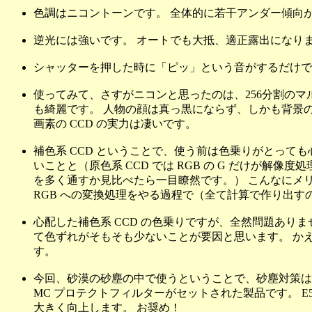
色調はニコントーンです。 全体的に若干アンダー傾向
逆光には強いです。 オートでも大抵、適正露出になりま
シャッターを押した時に「ピッ」という音がするだけで
使ってみて、さすがニコンと思ったのは、256分割の
も綺麗です。 人物の顔は真っ黒にならず、しかも背景の空
画素の CCD の実力は凄いです。
補色系 CCD ということで、使う前は色乗りがとっても心
いことと（原色系 CCD では RGB の G だけが解
を多く通すか見比べたら一目瞭然です。） こんなにメリ
RGB への変換処理をやる過程で（全て計算で作り出す
心配した補色系 CCD の色乗りですが、全然問題ありませ
て色ずれがそもそも少ないことが要因と思います。 かえ
す。
今回、砂漠の砂塵の中で使うということで、砂塵対策はキチ
MC プロテクトフィルターがセットされた製品です。 
大きく向上します。 お奨め！