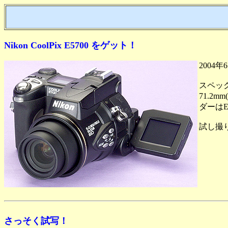
Nikon CoolPix E5700 をゲット！
200
スペック
71.2m
ダーは
試し撮
さっそく試写！