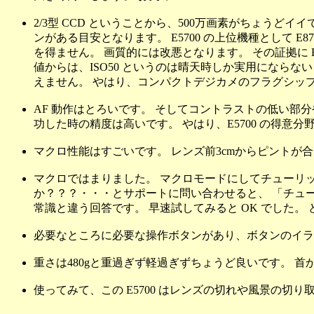
2/3型 CCD ということから、500万画素がちょうどイイ
ンがある目安となります。 E5700 の上位機種として 
を得ません。 画質的には改悪となります。 その証拠に E57
値からは、ISO50 というのは晴天時しか実用にならな
えません。 やはり、コンパクトデジカメのフラグシップ機は
AF 動作はとろいです。 そしてコントラストの低い部分や
功した時の精度は高いです。 やはり、E5700 の得意
マクロ性能はすごいです。 レンズ前3cmからピントが
マクロではまりました。 マクロモードにしてチューリッ
か？？？・・・とサポートに問い合わせると、 「チュー
常識と違う回答です。 早速試してみると OK でした。
必要なところに必要な操作ボタンがあり、ボタンのイラ
重さは480gと重過ぎず軽過ぎずちょうど良いです。 
使ってみて、この E5700 はレンズの切れや風景の