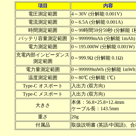
項目
内容
電圧測定範囲
4～30V (分解能 0.001V)
電流測定範囲
0～6.5A (分解能 0.001A)
時間測定範囲
0～99時間59分59秒 (分解能 1
バッテリ容量測定範囲
0～999999mAh (分解能 1mAh)
電力測定範囲
0～195.000W (分解能 0.001W)
充電内部インピーダンス
0～999.9Ω (分解能 0.1Ω)
測定範囲
電力量測定範囲
0～999999mWh (分解能 1mWh
温度測定範囲
0～80℃ (分解能 1℃)
Type-C オスポート
入出力 (双方向)
Type-C メスポート
入出力 (双方向)
本体：56.8×25.8×12.4mm
大きさ
ケーブル長：143.5mm
重さ
20g
付属品
取扱説明書 (英語/中国語)、