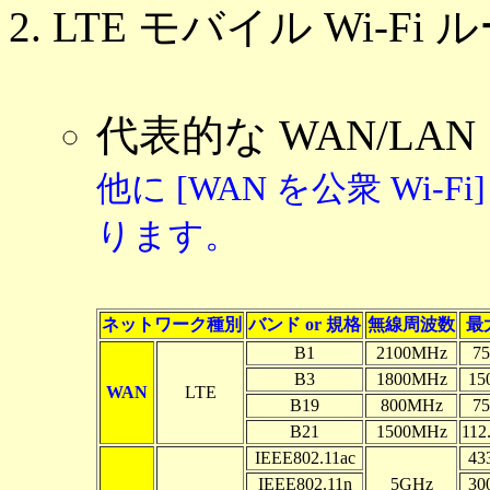
LTE モバイル Wi-Fi
代表的な WAN/L
他に [WAN を公衆 Wi-F
ります。
ネットワーク種別
バンド or 規格
無線周波数
最
B1
2100MHz
7
B3
1800MHz
15
WAN
LTE
B19
800MHz
7
B21
1500MHz
112
IEEE802.11ac
43
IEEE802.11n
5GHz
30