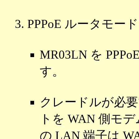
PPPoE ルータモード
MR03LN を P
す。
クレードルが必要で
トを WAN 側モ
の LAN 端子は 