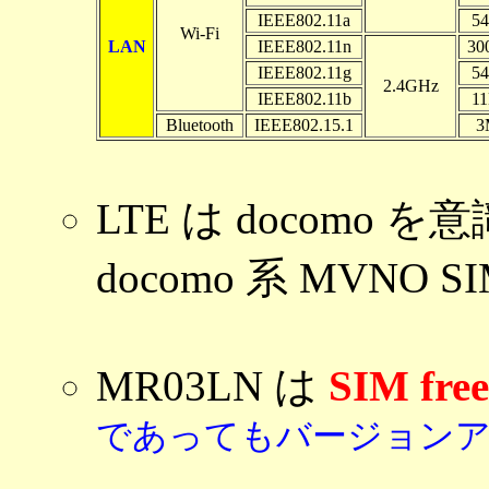
IEEE802.11a
5
Wi-Fi
LAN
IEEE802.11n
30
IEEE802.11g
5
2.4GHz
IEEE802.11b
1
Bluetooth
IEEE802.15.1
3
LTE は docomo
docomo 系 MVN
MR03LN は
SIM free
であってもバージョンアップ