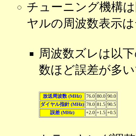
チューニング機構は
ヤルの周波数表示は
周波数ズレは以下
数ほど誤差が多い
放送周波数 (MHz)
76.0
80.0
90.0
ダイヤル指針 (MHz)
78.0
81.5
90.5
誤差 (MHz)
+2.0
+1.5
+0.5