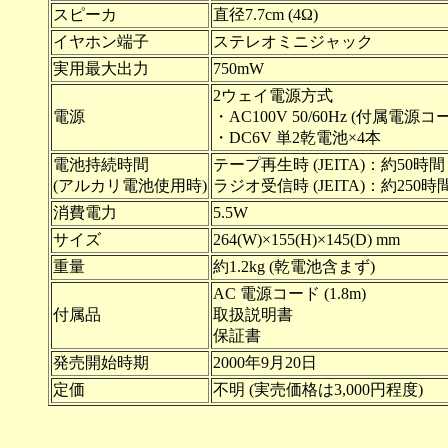
スピーカ
直径7.7cm (4Ω)
イヤホン端子
ステレオミニジャック
実用最大出力
750mW
2ウェイ電源方式
電源
・AC100V 50/60Hz (付属電源
・DC6V 単2乾電池×4本
電池持続時間
テープ再生時 (JEITA)：約50時間
(アルカリ電池使用時)
ラジオ受信時 (JEITA)：約250時
消費電力
5.5W
サイズ
264(W)×155(H)×145(D) mm
重量
約1.2kg (乾電池含まず)
AC 電源コード (1.8m)
付属品
取扱説明書
保証書
発売開始時期
2000年9月20日
定価
不明 (実売価格は3,000円程度)