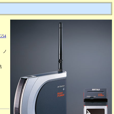
G54
あ、ノ
結