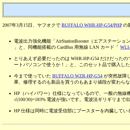
2007年3月15日、ヤフオクで
BUFFALO WHR-HP-G54/PHP
の新
電波出力強化機能「AirStationBooster（エアステーシ
」と、同機能搭載の CardBus 用無線 LAN カード「
WLI
とりあえず必要だったのは WHR-HP-G54 だけだったの
ートパソコンで使うか！」と、このセット品で購入した
今まで使っていた
BUFFALO WZR-HP-G54
が突然故障し
果、修理するのも新品を買うのもあまり値段が変わらな
HP（ハイパワー）仕様になっているので、一般の無線機器
√(100/30)=183% 電波が強いです。電波法ギリギリ
HP 仕様は同時に電波受信部にブースターを内臓して