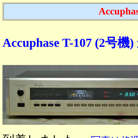
Accupha
Accuphase T-107 (2号