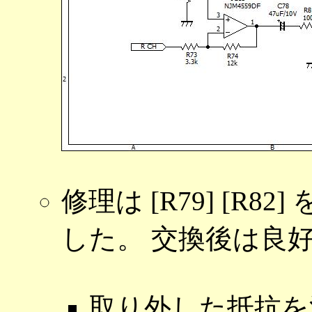
修理は [R79] [R8
した。 交換後は良
取り外した抵抗を測