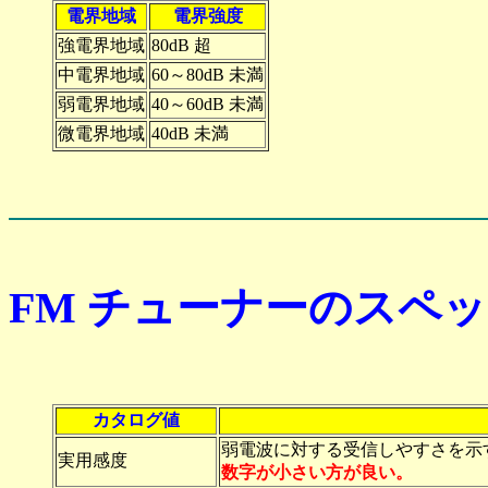
電界地域
電界強度
強電界地域
80dB 超
中電界地域
60～80dB 未満
弱電界地域
40～60dB 未満
微電界地域
40dB 未満
FM チューナーのスペ
カタログ値
弱電波に対する受信しやすさを示す
実用感度
数字が小さい方が良い。