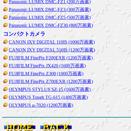
Panasonic LUMIX DMC-FZ1 (200万画素)
Panasonic LUMIX DMC-FZ3 (300万画素)
Panasonic LUMIX DMC-FZ5 (500万画素)
Panasonic LUMIX DMC-FZ30 (800万画素)
コンパクトカメラ
CANON IXY DIGITAL 110IS (1000万画素)
CANON IXY DIGITAL 510IS (1200万画素)
FUJIFILM FinePix F200EXR (1200万画素)
FUJIFILM FinePix JX420 (1600万画素)
FUJIFILM FinePix Z300 (1000万画素)
FUJIFILM FinePix Z700EXR (1200万画素)
OLYMPUS STYLUS SZ-15 (1600万画素)
OLYMPUS Tough TG-615 (1400万画素)
OLYMPUS μ-7020 (1200万画素)