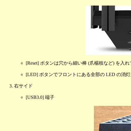
[Reset] ボタンは穴から細い棒 (爪楊枝など)
[LED] ボタンでフロントにある全部の LED の
右サイド
[USB3.0] 端子