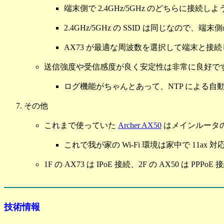
端末側で 2.4GHz/5GHz のどちらに接
2.4GHz/5GHz の SSID は同じなので、端
AX73 が最適な周波数を選択して端末と接
送信強度や受信感度が良く安定性は非常に良好で
ログ機能がちゃんとあって、NTP による自
その他
これまで使っていた
Archer AX50
はメインルータの
これで我が家の Wi-Fi 環境は家中で 11ax
1F の AX73 は IPoE 接続、2F の AX50 は P
技術情報