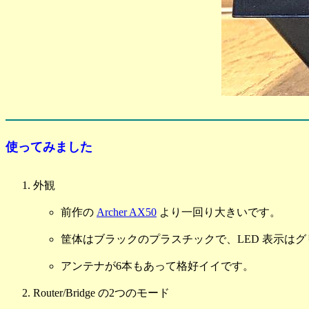
使ってみました
外観
前作の
Archer AX50
より一回り大きいです。
筐体はブラックのプラスチックで、LED 表示は
アンテナが6本もあって格好イイです。
Router/Bridge の2つのモード