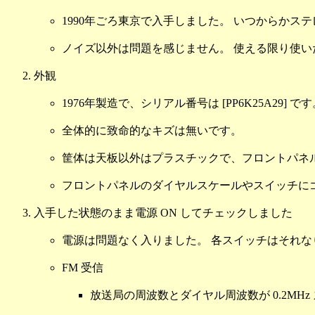
1990年ごろ東京で入手しました。 いつからか
ノイズ以外は問題を感じません。 使える限り使
外観
1976年製造で、シリアル番号は [PP6K25A29] で
全体的に致命的なキズは無いです。
筐体は天板以外はプラスチックで、フロントパネ
フロントパネルのダイヤルスケールやスイッチに
入手した状態のまま電源 ON してチェックしました
電源は問題なく入りました。 各スイッチはそれな
FM 受信
放送局の周波数とダイヤル周波数が 0.2MH