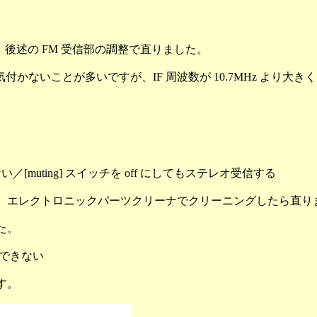
。 後述の FM 受信部の調整で直りました。
かないことが多いですが、IF 周波数が 10.7MHz より大
い／[muting] スイッチを off にしてもステレオ受信する
でした。 エレクトロニックパーツクリーナでクリーニングしたら直
した。
信できない
す。