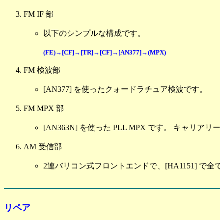
FM IF 部
以下のシンプルな構成です。
(FE)→[CF]→[TR]→[CF]→[AN377]→(MPX)
FM 検波部
[AN377] を使ったクォードラチュア検波です。
FM MPX 部
[AN363N] を使った PLL MPX です。 キャ
AM 受信部
2連バリコン式フロントエンドで、[HA1151] で
リペア