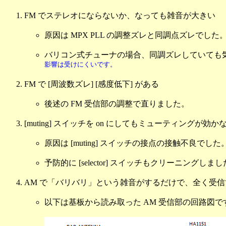
FM でステレオにならないか、なっても雑音が大きい
原因は MPX PLL の調整ズレと同調点ズレでした
バリコン式チューナの場合、同調ズレしていても気付
影響は受けにくいです。
FM で [周波数ズレ] [感度低下] がある
後述の FM 受信部の調整で直りました。
[muting] スイッチを on にしてもミューティングが効かな
原因は [muting] スイッチの接点の接触不良
予防的に [selector] スイッチもクリーニングしま
AM で「バリバリ」という雑音がするだけで、全く受
以下は基板から読み取った AM 受信部の回路図で