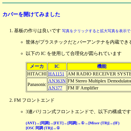
カバーを開けてみました
基板の作りは良いです
写真をクリックすると拡大写真を表示で
筐体がプラスチックだとバーアンテナを内蔵でき
以下の IC を使用して合理化が図られています
メーカ
IC
機能
HITACHI
HA1151
AM RADIO RECEIVER SYST
AN363N
FM Stereo Multiplex Demodulato
Panasonic
AN377
FM IF Amplifier
FM フロントエンド
3連バリコン式フロントエンドで、以下の構成で
(ANT)→[同調]→[FET]→[同調]→①→[Mixer (TR)]→(IF)
[OSC 同調 (TR)]→①